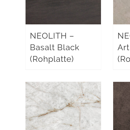
NEOLITH –
NE
Basalt Black
Art
(Rohplatte)
(Ro