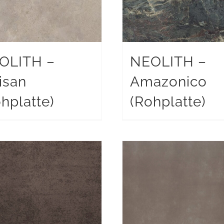
OLITH –
NEOLITH –
isan
Amazonico
hplatte)
(Rohplatte)