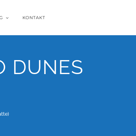
G
KONTAKT
O DUNES
tte)