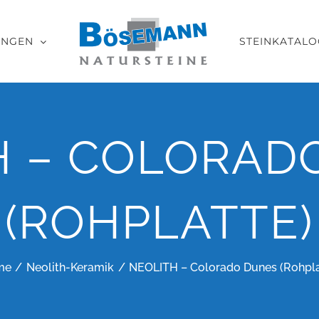
UNGEN
STEINKATALO
H – COLORAD
(ROHPLATTE)
me
Neolith-Keramik
NEOLITH – Colorado Dunes (Rohpla