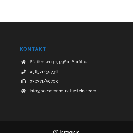
KONTAKT
Pfeiffersweg 1, 99610 Sprötau
036371/50736
036371/50703
info@boesemann-natursteine.com
Instagram