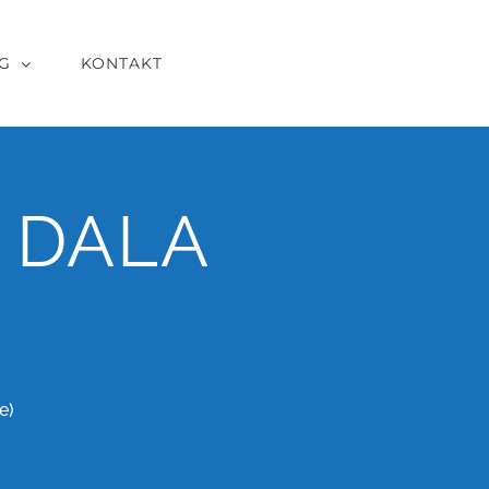
G
KONTAKT
 DALA
e)