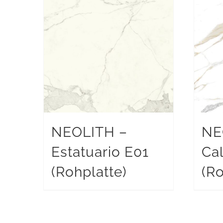
NEOLITH –
NE
Estatuario E01
Ca
(Rohplatte)
(Ro