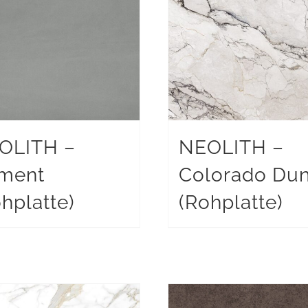
OLITH –
NEOLITH –
ment
Colorado Du
hplatte)
(Rohplatte)