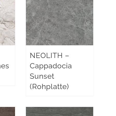
NEOLITH –
nes
Cappadocia
Sunset
(Rohplatte)