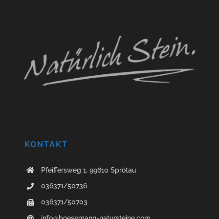
KONTAKT
Pfeiffersweg 1, 99610 Sprötau
036371/50736
036371/50703
info@boesemann-natursteine.com