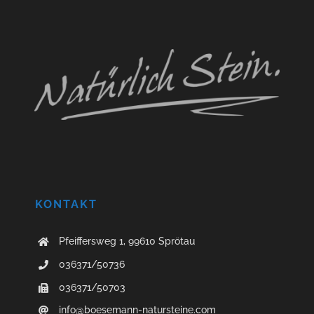
KONTAKT
Pfeiffersweg 1, 99610 Sprötau
036371/50736
036371/50703
info@boesemann-natursteine.com