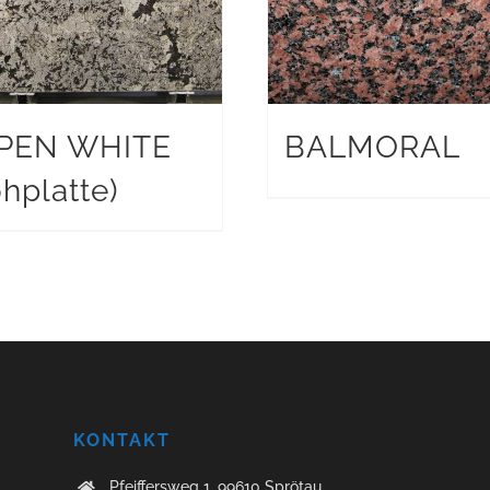
PEN WHITE
BALMORAL
hplatte)
KONTAKT
Pfeiffersweg 1, 99610 Sprötau